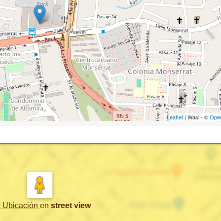
Leaflet
| Wasi - ©
Ope
r Ubicación
en
street view