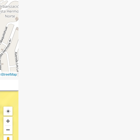
nStreetMap