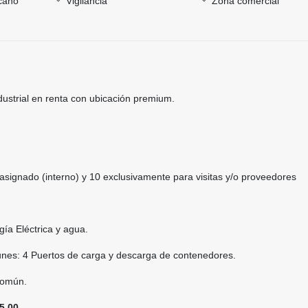
rcano
Vigilancia
Zona comercial
strial en renta con ubicación premium.
asignado (interno) y 10 exclusivamente para visitas y/o proveedores
ía Eléctrica y agua.
nes: 4 Puertos de carga y descarga de contenedores.
común.
5.00