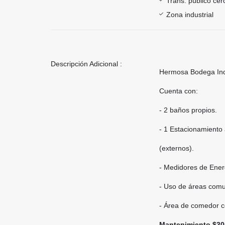
Trans. público ce
Zona industrial
Descripción Adicional :
Hermosa Bodega Indu
Cuenta con:
- 2 baños propios.
- 1 Estacionamiento 
(externos).
- Medidores de Energ
- Uso de áreas comu
- Área de comedor 
Mantenimiento $30