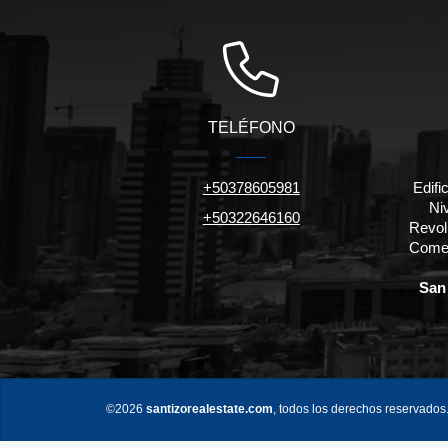
TELÉFONO
+50378605981
Edifi
Niv
+50322646160
Revol
Comer
San 
©2026
santizorealestate.com
, todos los derechos reservados