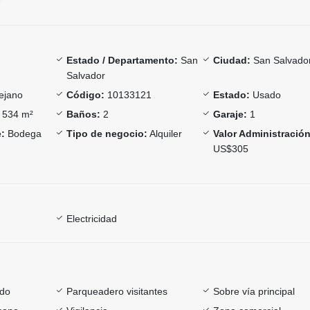
Estado / Departamento:
San
Ciudad:
San Salvado
Salvador
ejano
Código:
10133121
Estado:
Usado
534 m²
Baños:
2
Garaje:
1
:
Bodega
Tipo de negocio:
Alquiler
Valor Administración
US$305
Electricidad
ado
Parqueadero visitantes
Sobre vía principal