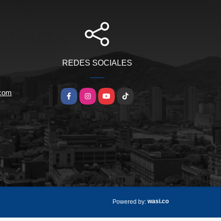
REDES SOCIALES
.com
Facebook
Instagram
YouTube
TikTok
wasi.co
Powered by: