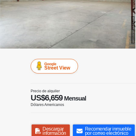
Google
Street View
Precio de alquiler
US$6,659
Mensual
Dólares Americanos
Descargar
Recomendar inmueble
información
por correo electrónico