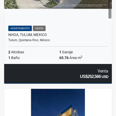
APARTAMENTO
VENTA
NHOA, TULUM, MEXICO
Tulum, Quintana Roo, México
2
Alcobas
1
Garaje
2
1
Baño
65.76
Área m
Venta
US$252,566
USD