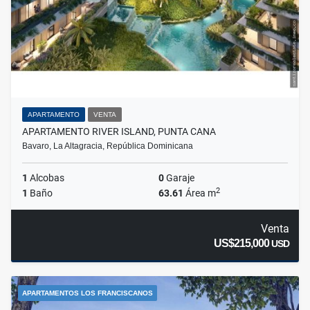
APARTAMENTO
VENTA
APARTAMENTO RIVER ISLAND, PUNTA CANA
Bavaro, La Altagracia, República Dominicana
1
Alcobas
0
Garaje
2
1
Baño
63.61
Área m
Venta
US$215,000
USD
APARTAMENTOS LOS FRANCISCANOS