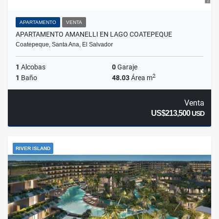
APARTAMENTO
VENTA
APARTAMENTO AMANELLI EN LAGO COATEPEQUE
Coatepeque, Santa Ana, El Salvador
1
Alcobas
0
Garaje
2
1
Baño
48.03
Área m
Venta
US$213,500
USD
RIVER ISLAND