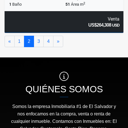
2
1
Baño
51
Área m
Venta
US$264,308
USD
Anterior
Siguiente
«
1
2
3
4
»
QUIÉNES SOMOS
Somos la empresa Inmobiliaria #1 de El Salvador y
nos enfocamos en la compra, venta o renta de
cualquier inmueble. Contamos con Inmuebles en: El