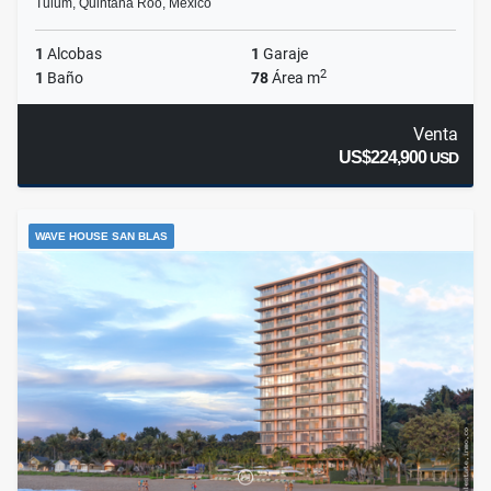
Tulum, Quintana Roo, México
1
Alcobas
1
Garaje
2
1
Baño
78
Área m
Venta
US$224,900
USD
WAVE HOUSE SAN BLAS