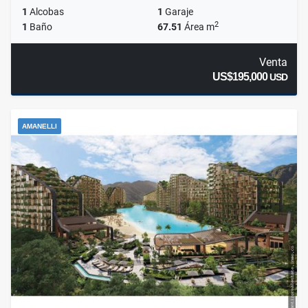
1
Alcobas
1
Garaje
2
1
Baño
67.51
Área m
Venta
US$195,000
USD
AMANELLI