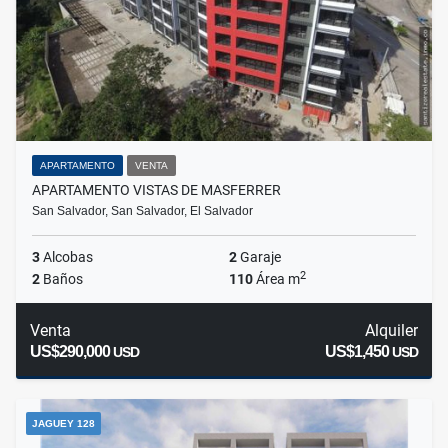
APARTAMENTO
VENTA
APARTAMENTO VISTAS DE MASFERRER
San Salvador, San Salvador, El Salvador
3
Alcobas
2
Garaje
2
2
Baños
110
Área m
Venta
Alquiler
US$290,000
US$1,450
USD
USD
JAGUEY 128