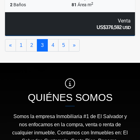
2
2
Baños
81
Área m
Venta
US$376,592
USD
Anterior
Siguiente
«
1
2
3
4
5
»
QUIÉNES SOMOS
Somos la empresa Inmobiliaria #1 de El Salvador y
nos enfocamos en la compra, venta o renta de
cualquier inmueble. Contamos con Inmuebles en: El