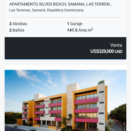
APARTAMENTO SILVER BEACH, SAMANA, LAS TERREN…
Las Terrenas, Samaná, República Dominicana
2
Alcobas
1
Garaje
2
2
Baños
147.5
Área m
Venta
US$329,000
USD