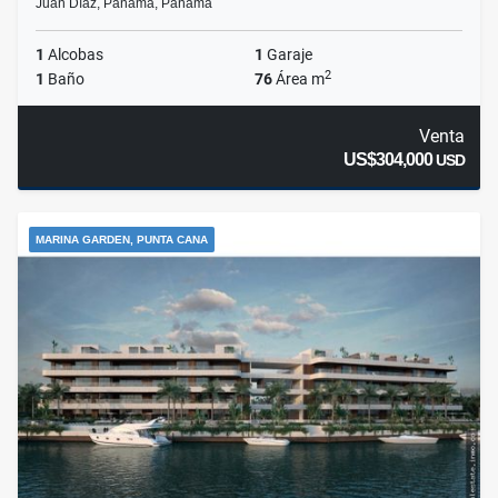
Juan Díaz, Panamá, Panamá
1
Alcobas
1
Garaje
2
1
Baño
76
Área m
Venta
US$304,000
USD
MARINA GARDEN, PUNTA CANA