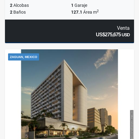
2
Alcobas
1
Garaje
2
2
Baños
127.1
Área m
Venta
US$275,675
USD
ZAGUAN, MEXICO