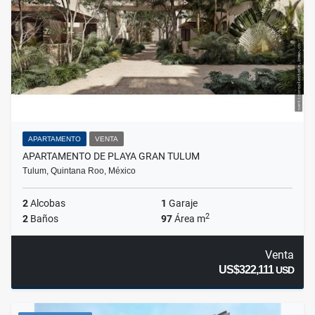
APARTAMENTO
VENTA
APARTAMENTO DE PLAYA GRAN TULUM
Tulum, Quintana Roo, México
2
Alcobas
1
Garaje
2
2
Baños
97
Área m
Venta
US$322,111
USD