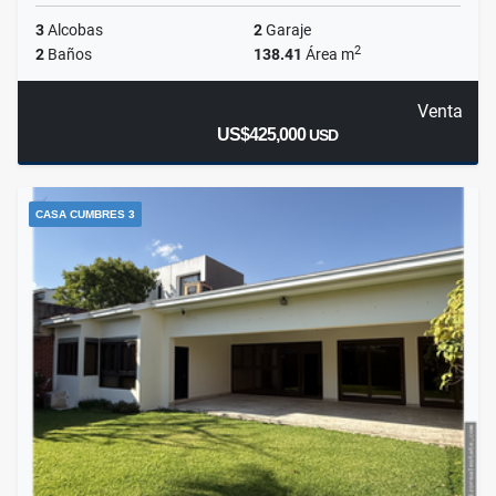
3
Alcobas
2
Garaje
2
2
Baños
138.41
Área m
Venta
US$425,000
USD
CASA CUMBRES 3