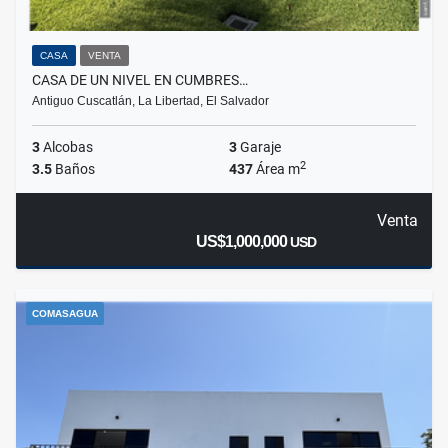
CASA
VENTA
CASA DE UN NIVEL EN CUMBRES…
Antiguo Cuscatlán, La Libertad, El Salvador
3
Alcobas
3
Garaje
2
3.5
Baños
437
Área m
Venta
US$1,000,000
USD
COMASAGUA