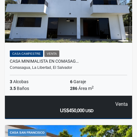
CASA CAMPESTRE
VENTA
CASA MINIMALISTA EN COMASAG…
Comasagua, La Libertad, El Salvador
3
Alcobas
6
Garaje
2
3.5
Baños
286
Área m
Venta
US$450,000
USD
CASA SAN FRANCISCO