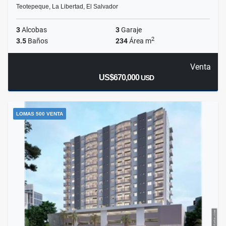
Teotepeque, La Libertad, El Salvador
3
Alcobas
3
Garaje
2
3.5
Baños
234
Área m
Venta
US$670,000
USD
LOMAS 500 VENTA