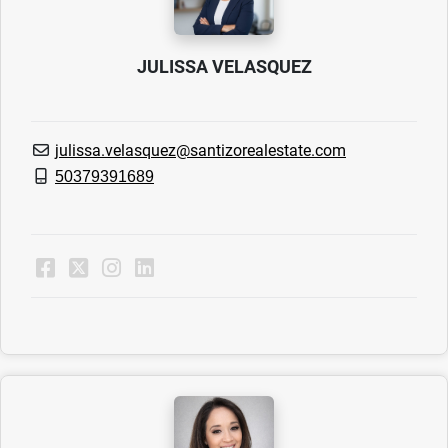
JULISSA VELASQUEZ
julissa.velasquez@santizorealestate.com
50379391689