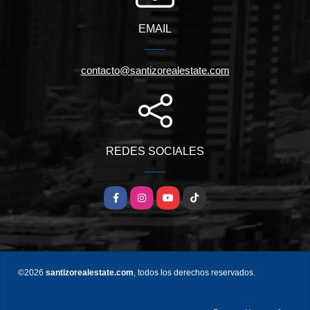
EMAIL
contacto@santizorealestate.com
REDES SOCIALES
Facebook
Instagram
YouTube
TikTok
©2026
santizorealestate.com
, todos los derechos reservados.