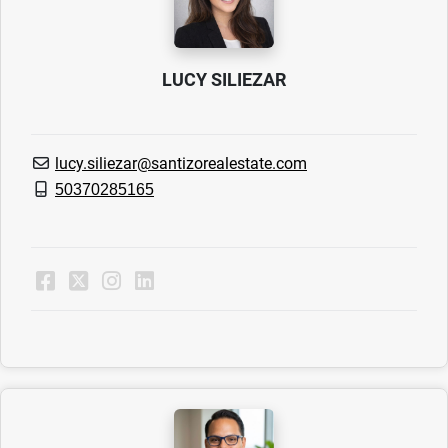
LUCY SILIEZAR
lucy.siliezar@santizorealestate.com
50370285165