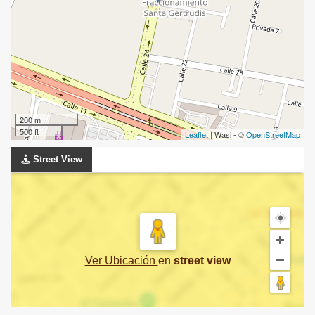
200 m
500 ft
Leaflet
| Wasi - ©
OpenStreetMap
Street View
Ver Ubicación
en
street view