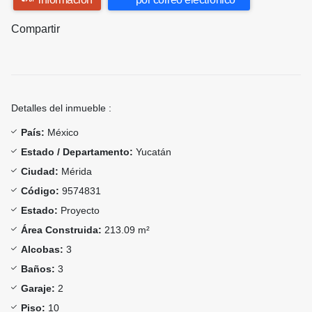
Compartir
Detalles del inmueble :
País:
México
Estado / Departamento:
Yucatán
Ciudad:
Mérida
Código:
9574831
Estado:
Proyecto
Área Construida:
213.09 m²
Alcobas:
3
Baños:
3
Garaje:
2
Piso:
10