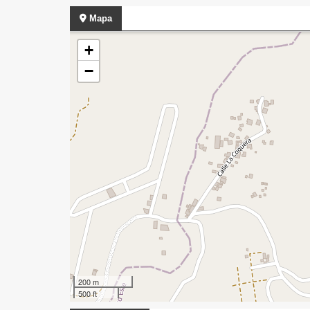
Mapa
+
−
200 m
500 ft