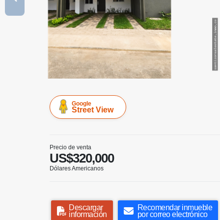
Google
Street View
Precio de venta
US$320,000
Dólares Americanos
Descargar
Recomendar inmueble
información
por correo electrónico