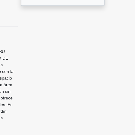
SU
O DE
os
 con la
espacio
ra área
ón sin
 ofrece
les. En
rdín
us