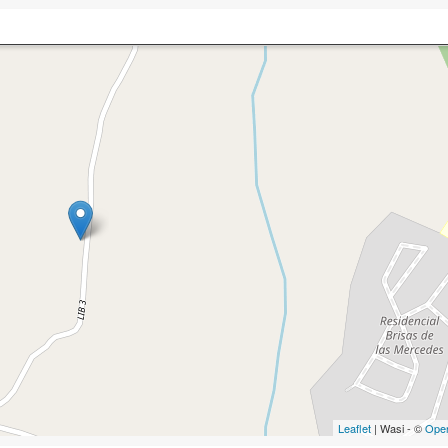
Leaflet
| Wasi - ©
Ope