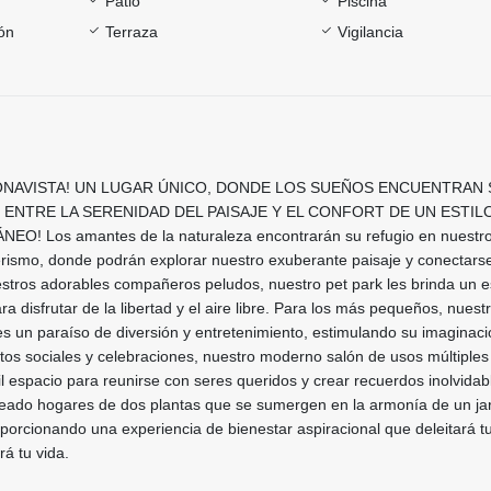
Patio
Piscina
ón
Terraza
Vigilancia
BONAVISTA! UN LUGAR ÚNICO, DONDE LOS SUEÑOS ENCUENTRAN 
ENTRE LA SERENIDAD DEL PAISAJE Y EL CONFORT DE UN ESTIL
! Los amantes de la naturaleza encontrarán su refugio en nuestr
rismo, donde podrán explorar nuestro exuberante paisaje y conectarse
estros adorables compañeros peludos, nuestro pet park les brinda un 
ra disfrutar de la libertad y el aire libre. Para los más pequeños, nuest
 es un paraíso de diversión y entretenimiento, estimulando su imaginaci
os sociales y celebraciones, nuestro moderno salón de usos múltiples
il espacio para reunirse con seres queridos y crear recuerdos inolvidab
eado hogares de dos plantas que se sumergen en la armonía de un ja
porcionando una experiencia de bienestar aspiracional que deleitará t
rá tu vida.