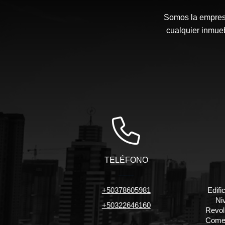
Somos la empresa
cualquier inmue
TELÉFONO
+50378605981
Edifi
Niv
+50322646160
Revol
Comer