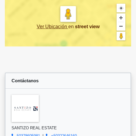
Ver Ubicación
en
street view
Contáctanos
SANTIZO REAL ESTATE
50378605981
|
+50322646160