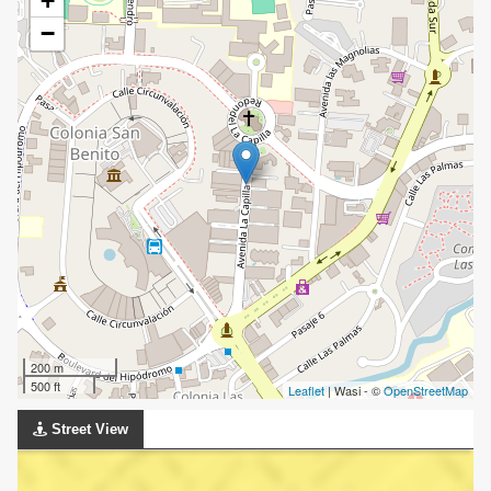
+
−
200 m
500 ft
Leaflet
| Wasi - ©
OpenStreetMap
Street View