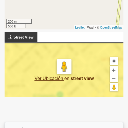
200 m
500 ft
Leaflet
| Wasi - ©
OpenStreetMap
Street View
Ver Ubicación
en
street view