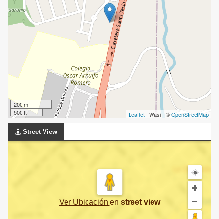
200 m
500 ft
Leaflet
| Wasi - ©
OpenStreetMap
Street View
Ver Ubicación
en
street view