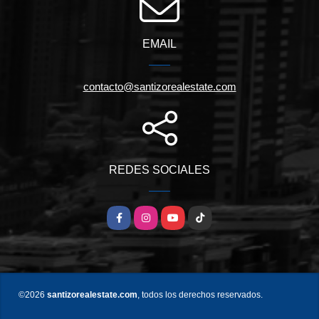
EMAIL
contacto@santizorealestate.com
REDES SOCIALES
Facebook
Instagram
YouTube
TikTok
©2026
santizorealestate.com
, todos los derechos reservados.