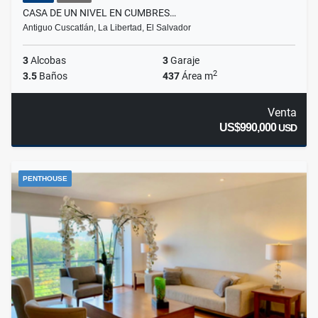
CASA DE UN NIVEL EN CUMBRES…
Antiguo Cuscatlán, La Libertad, El Salvador
3
Alcobas
3
Garaje
2
3.5
Baños
437
Área m
Venta
US$990,000
USD
PENTHOUSE